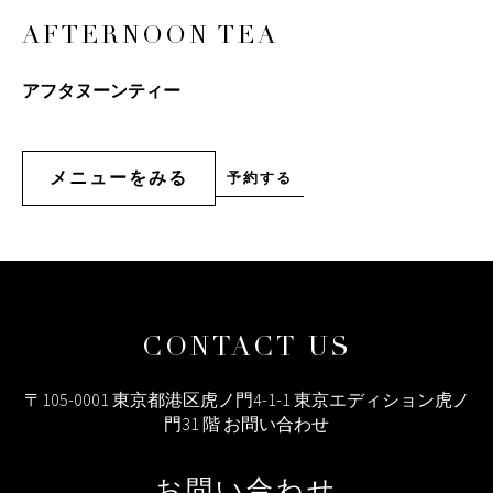
AFTERNOON TEA
アフタヌーンティー
メニューをみる
予約する
メ
予
約
ニ
す
ュ
る
ー
を
み
る
CONTACT US
〒105-0001 東京都港区虎ノ門4-1-1 東京エディション虎ノ
門31 階 お問い合わせ
お問い合わせ