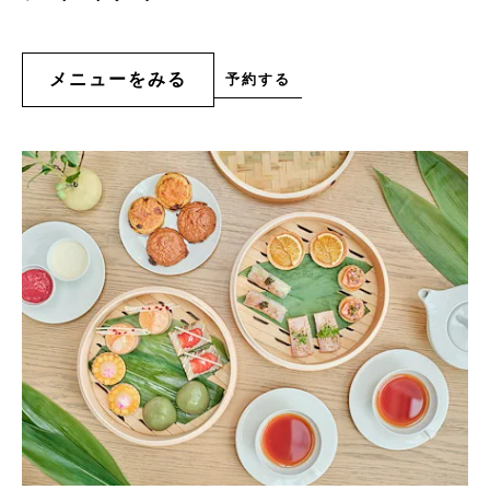
メニューをみる
予約する
メ
予
約
ニ
す
ュ
る
ー
を
み
る